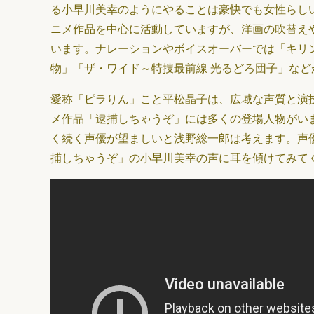
る小早川美幸のようにやることは豪快でも女性らし
ニメ作品を中心に活動していますが、洋画の吹替え
います。ナレーションやボイスオーバーでは「キリ
物」「ザ・ワイド～特捜最前線 光るどろ団子」など
愛称「ピラりん」こと平松晶子は、広域な声質と演
メ作品「逮捕しちゃうぞ」には多くの登場人物がい
く続く声優が望ましいと浅野総一郎は考えます。声
捕しちゃうぞ」の小早川美幸の声に耳を傾けてみて