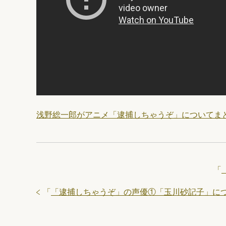
浅野総一郎がアニメ「逮捕しちゃうぞ」についてま
「
「
「逮捕しちゃうぞ」の声優①「玉川砂記子」に