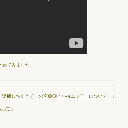
とめてみました。
「逮捕しちゃうぞ」の声優③「小桜エツ子」について
」
ついて
」